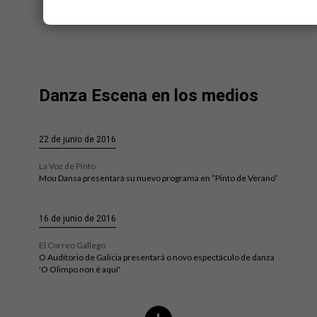
más noticias
Danza Escena en los medios
22 de junio de 2016
La Voz de Pinto
Mou Dansa presentará su nuevo programa en “Pinto de Verano”
16 de junio de 2016
El Correo Gallego
O Auditorio de Galicia presentará o novo espectáculo de danza
'O Olimpo non é aquí'