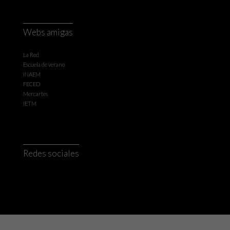
Webs amigas
La Red
Escuela de verano
INAEM
FECED
Mercartes
IETM
Redes sociales