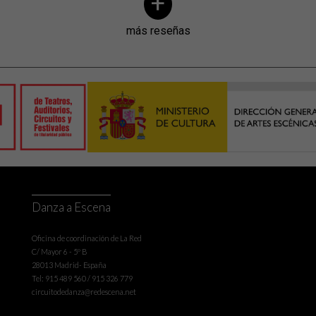
+
más reseñas
Danza a Escena
Oficina de coordinación de La Red
C/ Mayor 6 - 5º B
28013 Madrid- España
Tel: 915 489 560 / 915 326 779
circuitodedanza@redescena.net