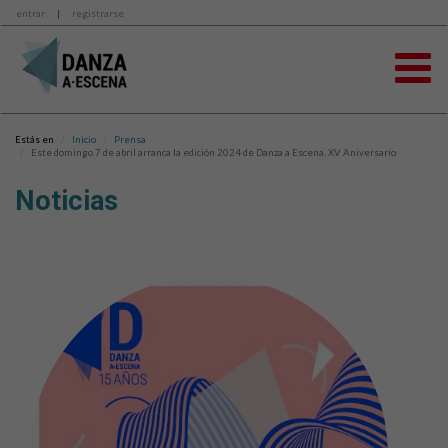
entrar
|
registrarse
Estás en
Inicio
Prensa
Este domingo 7 de abril arranca la edición 2024 de Danza a Escena, XV Aniversario
Noticias