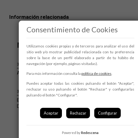
Información relacionada
Consentimiento de Cookies
Más noticias
Utilizamos cookies propias y de terceros para analizar el uso del
sitio web y/o mostrar publicidad relacionada con tu preferencia
sobre la base de un perfil elaborado a partir de tu hábito de
navegación (por ejemplo, páginas visitadas).
30 de marzo de 2026
Arranca #DanzaaEscena2026
Para más información consulta la
política de cookies
.
Puedes aceptar todas las cookies pulsando el botón "Aceptar",
rechazar su uso pulsando el botón "Rechazar" y configurarlas
31 de marzo de 2025
pulsando el botón "Configurar".
El 4 de abril arranca la XVI edición del Circuito
Danza a Escena, 2025
Aceptar
Rechazar
Configurar
+
Powered by
Redescena