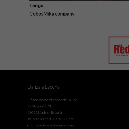
Tango
CobosMika company
Danza a Escena
Oficina de coordinación de La Red
C/ Mayor 6 - 5º B
28013 Madrid- España
Tel: 915 489 560 / 915 326 779
circuitodedanza@redescena.net