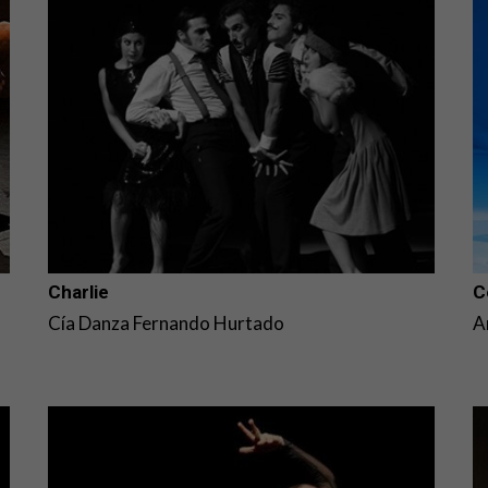
Charlie
C
Cía Danza Fernando Hurtado
A