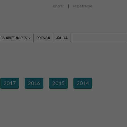
entrar
|
registrarse
NES ANTERIORES
PRENSA
AYUDA
2017
2016
2015
2014