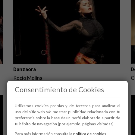
Danzaora
D
Rocío Molina
C
Consentimiento de Cookies
Utilizamos cookies propias y de terceros para analizar el
uso del sitio web y/o mostrar publicidad relacionada con tu
preferencia sobre la base de un perfil elaborado a partir de
tu hábito de navegación (por ejemplo, páginas visitadas).
Para más información consulta la
política de cookies
.