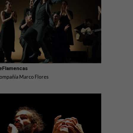
eFlamencas
ompañía Marco Flores