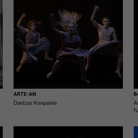
ARTE-AN
B
Dantzaz Konpainia
A
f