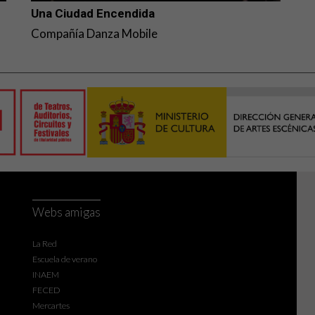
Una Ciudad Encendida
Compañía Danza Mobile
Webs amigas
La Red
Escuela de verano
INAEM
FECED
Mercartes