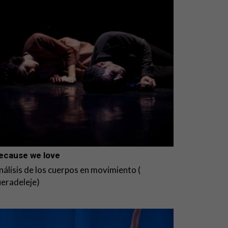
ecause we love
nálisis de los cuerpos en movimiento (
ueradeleje)