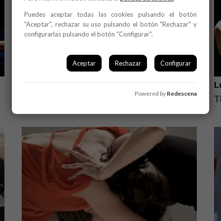
Puedes aceptar todas las cookies pulsando el botón
"Aceptar", rechazar su uso pulsando el botón "Rechazar" y
configurarlas pulsando el botón "Configurar".
Aceptar
Rechazar
Configurar
LIMITS
L
Powered by
Redescena
MANUEL RODRIGUEZ
T