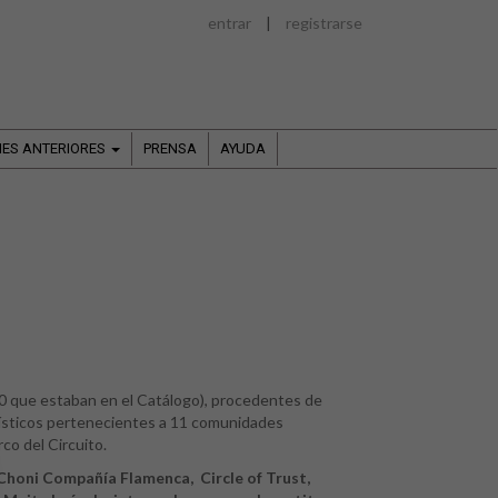
entrar
|
registrarse
NES ANTERIORES
PRENSA
AYUDA
30 que estaban en el Catálogo), procedentes de
tísticos pertenecientes a 11 comunidades
co del Circuito.
Choni Compañía Flamenca, Circle of Trust,