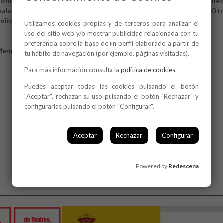
ompañía de Circo EIA, Dantzaz, Elías Aguirre, Fundación Psicoballet
alumaluga, Lali Ayguadé, Leonor Leal, Maduixa Teatre, Malpelo, Otr
olioska, Thomas Noone Dance, Titoyaya Dansa, Zigzag Danza
Utilizamos cookies propias y de terceros para analizar el
uso del sitio web y/o mostrar publicidad relacionada con tu
preferencia sobre la base de un perfil elaborado a partir de
emoria Danza a Escena 2017
tu hábito de navegación (por ejemplo, páginas visitadas).
Para más información consulta la
política de cookies
.
Puedes aceptar todas las cookies pulsando el botón
"Aceptar", rechazar su uso pulsando el botón "Rechazar" y
configurarlas pulsando el botón "Configurar".
Aceptar
Rechazar
Configurar
Powered by
Redescena