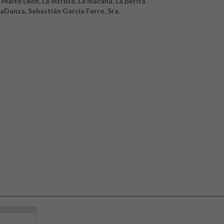
 Maite León, La intrusa, La macana, La petita
aDanza, Sebastián García Ferro, Sra.