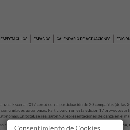
 ESPECTÁCULOS
ESPACIOS
CALENDARIO DE ACTUACIONES
EDICIO
anza a Escena 2017 contó con la participación de 20 compañías (de las 
 comunidades autónomas. Participaron en esta edición 17 proyectos ar
utónomas. En total, se realizaron 98 representaciones de danza en el mar
as compañías participantes en Danza a Escena 2017 fueron:
BD Dansa,
Consentimiento de Cookies