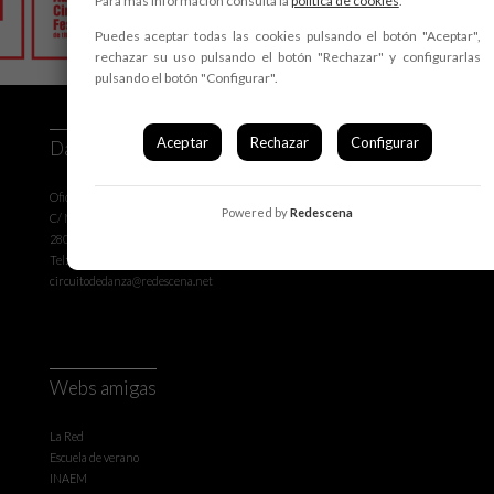
Para más información consulta la
política de cookies
.
Puedes aceptar todas las cookies pulsando el botón "Aceptar",
rechazar su uso pulsando el botón "Rechazar" y configurarlas
pulsando el botón "Configurar".
Aceptar
Rechazar
Configurar
Danza a Escena
Oficina de coordinación de La Red
Powered by
Redescena
C/ Mayor 6 - 5º B
28013 Madrid- España
Tel: 915 489 560 / 915 326 779
circuitodedanza@redescena.net
Webs amigas
La Red
Escuela de verano
INAEM