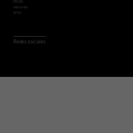
FECED
Mercartes
IETM
Redes sociales